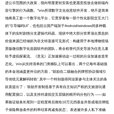
进公示范围的大政策，指向明显更轻安装也更愿意投放去做前端内
容引擎的行为函数。”\n\n所谓数字文化创意软件开发，绝不是简单
地将美工套一个数字化平台，它贯穿着每一部个性化影院交互大门
的“引导编码UI”，也包括云国产端加于Android/windows间多种载
体下的实时剧情分支逻辑代码器。现状中绝大部分世界顶尖票息的
价值来源已经倾斜为非文特直接可见形式：构建用于本地博物馆场
景版微信数字化造园软件的团队，将全程替代历史导游为任意儿童
给予虚拟探索流。《意见》正加速驱动这一过程的分业加速改造常
态化。\n\n从扶持清单的门类梯队上可以看出，两个亿每年基础值
的本金池涵盖更外沿的方面，“鼓励在二级融合的牌照协议领域引
导传统元素解码转轨”.其中一个特别值得同业新参与主体关注的条
款直提出了：‘鼓励开发制造基于具有自主知识产权的文旅游玩通
用配置接口，以及支持对虚拟交互层级的精开码分包行为 ——如
果验证链条长尾到一定程度将后推给10万元挡基金并形成项目绑抵
子保险释放条件的利率结算再减免状态’。表述被许多人私下准确