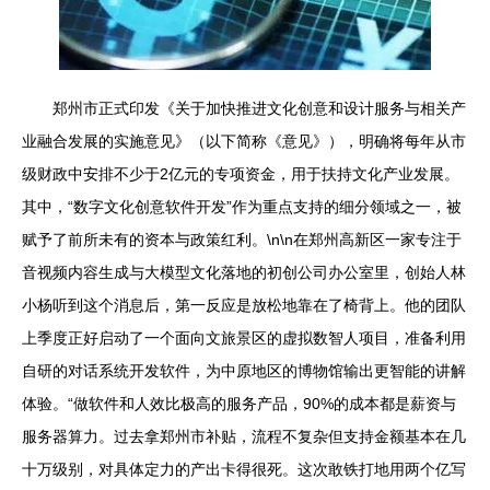
郑州市正式印发《关于加快推进文化创意和设计服务与相关产
业融合发展的实施意见》（以下简称《意见》），明确将每年从市
级财政中安排不少于2亿元的专项资金，用于扶持文化产业发展。
其中，“数字文化创意软件开发”作为重点支持的细分领域之一，被
赋予了前所未有的资本与政策红利。\n\n在郑州高新区一家专注于
音视频内容生成与大模型文化落地的初创公司办公室里，创始人林
小杨听到这个消息后，第一反应是放松地靠在了椅背上。他的团队
上季度正好启动了一个面向文旅景区的虚拟数智人项目，准备利用
自研的对话系统开发软件，为中原地区的博物馆输出更智能的讲解
体验。“做软件和人效比极高的服务产品，90%的成本都是薪资与
服务器算力。过去拿郑州市补贴，流程不复杂但支持金额基本在几
十万级别，对具体定力的产出卡得很死。这次敢铁打地用两个亿写