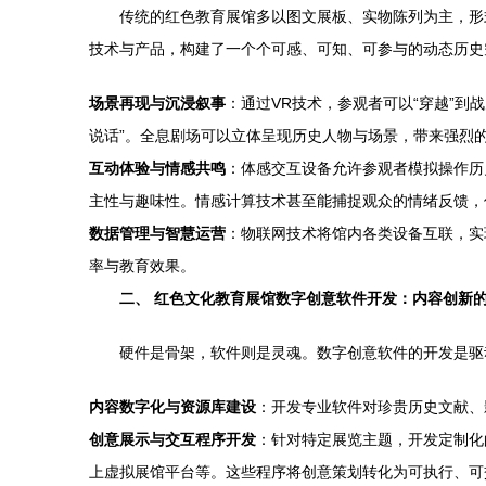
传统的红色教育展馆多以图文展板、实物陈列为主，形
技术与产品，构建了一个个可感、可知、可参与的动态历史
场景再现与沉浸叙事
：通过VR技术，参观者可以“穿越”到
说话”。全息剧场可以立体呈现历史人物与场景，带来强烈
互动体验与情感共鸣
：体感交互设备允许参观者模拟操作历
主性与趣味性。情感计算技术甚至能捕捉观众的情绪反馈，
数据管理与智慧运营
：物联网技术将馆内各类设备互联，实
率与教育效果。
二、 红色文化教育展馆数字创意软件开发：内容创新
硬件是骨架，软件则是灵魂。数字创意软件的开发是驱
内容数字化与资源库建设
：开发专业软件对珍贵历史文献、
创意展示与交互程序开发
：针对特定展览主题，开发定制化的交
上虚拟展馆平台等。这些程序将创意策划转化为可执行、可