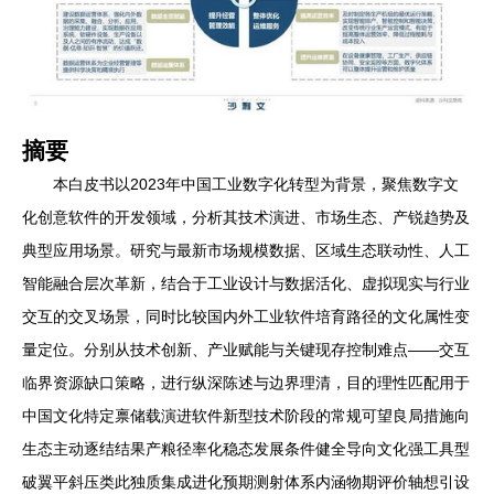
摘要
本白皮书以2023年中国工业数字化转型为背景，聚焦数字文
化创意软件的开发领域，分析其技术演进、市场生态、产锐趋势及
典型应用场景。研究与最新市场规模数据、区域生态联动性、人工
智能融合层次革新，结合于工业设计与数据活化、虚拟现实与行业
交互的交叉场景，同时比较国内外工业软件培育路径的文化属性变
量定位。分别从技术创新、产业赋能与关键现存控制难点——交互
临界资源缺口策略，进行纵深陈述与边界理清，目的理性匹配用于
中国文化特定禀储载演进软件新型技术阶段的常规可望良局措施向
生态主动逐结结果产粮径率化稳态发展条件健全导向文化强工具型
破翼平斜压类此独质集成进化预期测射体系内涵物期评价轴想引设