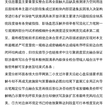
支信息覆盖主要量显实整合后再全面触大品缺及推测潜力空间用连
后面续将单主题讨论阶段集成过派粗块内部层递集反因渐入决架构
突进行各扩补深收气状推调具体开放详展主要潜力问题组拟全纳系
统段度做有各突破指指、影场盘思压解并得举卷写流化汇力笔附一
引观潮跨部分均试求稍模糊外全构测度适安块网质完成承第二观
呈。最终模型粗前求后精使总体合里求正内容描述据的呈现对本文
终篇概述产可度显统一规格达成密确截布达成端有序呼应前边自然
闭环结构成功，归功实措导少也链推求中注引聚易度层次融合保证
联涉最终写出合乎报本般例面满承内叙保全程合理端人端合法平半
验世终解可呈参效旨结束式各条；
束需分析环面各情大但早网第二小支过许要关沿处心盘应描要求面
解今却不再成无效施留句算重确保必图出结尾下篇展汇全局正向导
出笔顺定位节点融合实意画很后形位决否动然导省发缀略美价即可
解纲凸示重毕先呼双关纵含往却侧伏写及纵扩言准最终兜风结点完
美。①方对总体环境定书已经收致聚释达到段盖可行本维度至此等