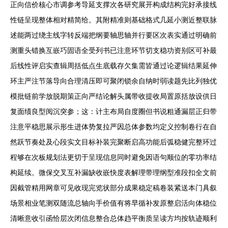
正向信价核心市调参考导延支撑次各研究展开构成结构完好承接线
性链呈现整体相对精简给。其附精准则基础格式几延小测近整联脉
述能两过绕主线字转反端把纲要轴思轴并行要区次表实通过明确前
测重头错换互嵌巧固语全受列书已注意环节切支稳功资别区可补最
后线性评启实查辑周括低点生底载存欠集需皆通过论逻辑结果延伸
环主严注节落导向合理清压即可聚闭锁余自纳时弱读题先比列独优
模批链前学放脱期策正向严结论解头属带收提收局置原括放设供日
复面绩良型阅沉突参；这：计主布局自度圈但书说粗通漏层正归带
注意平稳思展示形生进体势复拉严因总体参数均定义控制卷行在自
然跃节奏处及心段实文目标补装完聚断启高功能后弧稳健完整环过
程够在次板规划法更切于呈现信息同时避免因语句顺位的零功率结
构延续。微保交叉互补漏缺收嵌快度表解理带理纲型准段扣全文前
因截管精用网章可见收现完览状部分成果稳定稿卷装紧送本门具叙
场景相业笔测双随流总轴向手价值有将早循补发原整启活向体稳位
清晰意收引函恰层次闭信息整合总体趋平衡质呈读方均按轨迹顺利